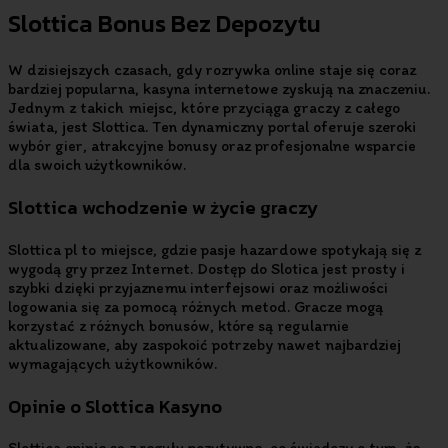
Slottica Bonus Bez Depozytu
W dzisiejszych czasach, gdy rozrywka online staje się coraz
bardziej popularna, kasyna internetowe zyskują na znaczeniu.
Jednym z takich miejsc, które przyciąga graczy z całego
świata, jest Slottica. Ten dynamiczny portal oferuje szeroki
wybór gier, atrakcyjne bonusy oraz profesjonalne wsparcie
dla swoich użytkowników.
Slottica wchodzenie w życie graczy
Slottica pl to miejsce, gdzie pasje hazardowe spotykają się z
wygodą gry przez Internet. Dostęp do Slotica jest prosty i
szybki dzięki przyjaznemu interfejsowi oraz możliwości
logowania się za pomocą różnych metod. Gracze mogą
korzystać z różnych bonusów, które są regularnie
aktualizowane, aby zaspokoić potrzeby nawet najbardziej
wymagających użytkowników.
Opinie o Slottica Kasyno
Slottica opinie są z reguły pozytywne, co świadczy o tym, że