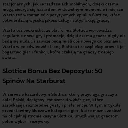
stacjonarnych, jak i urządzeniach mobilnych, dzięki czemu
mogą cieszyć się hazardem w dowolnym momencie i miejscu.
Warto też wspomnieć o pozytywnych opinii o Slottica, które
potwierdzają wysoką jakość usług i satysfakcję graczy.
Warto też podkreślić, że platforma Slottica wprowadza
regularnie nowe gry i promocje, dzięki czemu gracze nigdy nie
będą się nudzić i zawsze będą mieli coś nowego do poznania.
Warto więc odwiedzić stronę Slottica i zacząć eksplorować jej
bogactwo gier i funkcji, które czekają na graczy z całego
świata.
Slottica Bonus Bez Depozytu: 50
Spinów Na Starburst
W serwisie hazardowym Slottica, który przyciąga graczy z
całej Polski, dostępny jest szeroki wybór gier, które
zaspokajają różnorodne gusty i preferencje. W tym artykule
przedstawimy kluczowe kategorie gier, które można znaleźć
na oficjalnej stronie kasyna Slottica, umożliwiając graczom
pełen wybór i rozrywkę.