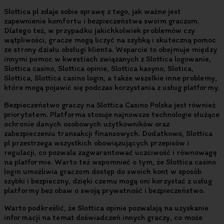
Slottica pl zdaje sobie sprawę z tego, jak ważne jest
zapewnienie komfortu i bezpieczeństwa swoim graczom.
Dlatego też, w przypadku jakichkolwiek problemów czy
wątpliwości, gracze mogą liczyć na szybką i skuteczną pomoc
ze strony działu obsługi klienta. Wsparcie to obejmuje między
innymi pomoc w kwestiach związanych z Slottica logowanie,
Slottica casino, Slottica opinie, Slottica kasyno, Slotica,
Slottica, Slottica casino login, a także wszelkie inne problemy,
które mogą pojawić się podczas korzystania z usług platformy.
Bezpieczeństwo graczy na Slottica Casino Polska jest również
priorytetem. Platforma stosuje najnowsze technologie służące
ochronie danych osobowych użytkowników oraz
zabezpieczeniu transakcji finansowych. Dodatkowo, Slottica
pl przestrzega wszystkich obowiązujących przepisów i
regulacji, co pozwala zagwarantować uczciwość i równowagę
na platformie. Warto też wspomnieć o tym, że Slottica casino
login umożliwia graczom dostęp do swoich kont w sposób
szybki i bezpieczny, dzięki czemu mogą oni korzystać z usług
platformy bez obaw o swoją prywatność i bezpieczeństwo.
Warto podkreślić, że Slottica opinie pozwalają na uzyskanie
informacji na temat doświadczeń innych graczy, co może