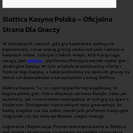
Slottica Kasyno Polska – Oficjalna
Strona Dla Graczy
W dzisiejszych czasach, gdy gry hazardowe zyskują na
popularności, coraz więcej graczy szuka rozrywki i emocji w
kasynach online. Jednym z takich miejsc, które przyciąga
uwagę, jest
slottica
, platforma oferująca szeroki wybór gier i
atrakcyjne bonusy. W tym artykule przedstawimy ofertę i
funkcje tego kasyna, a także podzielimy się opiniami graczy na
temat ich doświadczeń z korzystaniem z usług Slottica.
Slottica Kasyno: To, co czyni tę platformę wyjątkową, to
bogata paleta gier, która obejmuje zarówno klasyki, takie jak
automaty, jak i nowoczesne rozwiązania, w tym gry na żywo z
dealerami. Dostępność różnorodnych opcji gwarantuje, że
każdy znajdzie coś dla siebie, nawet jeśli preferuje tradycyjne
rozgrywki czy też chce spróbować czegoś nowego.
Logowanie i Rejestracja: Proces stworzenia konta w Slottica
jest proste i przejrzyste, co pozwala na szybkie rozpoczęcie