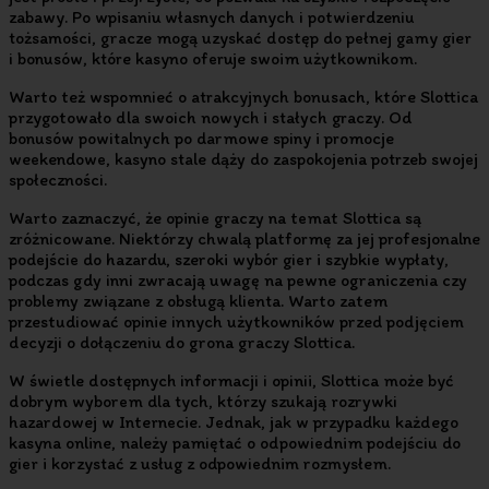
zabawy. Po wpisaniu własnych danych i potwierdzeniu
tożsamości, gracze mogą uzyskać dostęp do pełnej gamy gier
i bonusów, które kasyno oferuje swoim użytkownikom.
Warto też wspomnieć o atrakcyjnych bonusach, które Slottica
przygotowało dla swoich nowych i stałych graczy. Od
bonusów powitalnych po darmowe spiny i promocje
weekendowe, kasyno stale dąży do zaspokojenia potrzeb swojej
społeczności.
Warto zaznaczyć, że opinie graczy na temat Slottica są
zróżnicowane. Niektórzy chwalą platformę za jej profesjonalne
podejście do hazardu, szeroki wybór gier i szybkie wypłaty,
podczas gdy inni zwracają uwagę na pewne ograniczenia czy
problemy związane z obsługą klienta. Warto zatem
przestudiować opinie innych użytkowników przed podjęciem
decyzji o dołączeniu do grona graczy Slottica.
W świetle dostępnych informacji i opinii, Slottica może być
dobrym wyborem dla tych, którzy szukają rozrywki
hazardowej w Internecie. Jednak, jak w przypadku każdego
kasyna online, należy pamiętać o odpowiednim podejściu do
gier i korzystać z usług z odpowiednim rozmysłem.