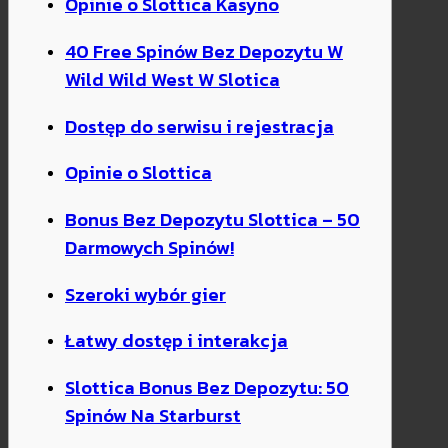
Opinie o Slottica Kasyno
40 Free Spinów Bez Depozytu W
Wild Wild West W Slotica
Dostęp do serwisu i rejestracja
Opinie o Slottica
Bonus Bez Depozytu Slottica – 50
Darmowych Spinów!
Szeroki wybór gier
Łatwy dostęp i interakcja
Slottica Bonus Bez Depozytu: 50
Spinów Na Starburst