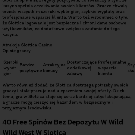
kasyno spełnia oczekiwania swoich klientów. Gracze chwalą
przede wszystkim szeroki wybór gier, szybkie wypłaty oraz
profesjonalne wsparcie klienta. Warto też wspomnieć o tym,
że Slottica logowanie jest bezpieczne i chroni dane osobowe
użytkowników, co dodatkowo zwiększa zaufanie do tego
kasyna.
Atrakcje Slottica Casino
Opinie graczy
Szeroki
Dostarczające
Profesjonalne
Bardzo
Atrakcyjne
Szy
wybór
dodatkowej
wsparcie
pozytywne
bonusy
sku
gier
zabawy
klienta
Warto również dodać, że Slottica dostrzega potrzeby swoich
graczy i stale pracuje nad ulepszeniem swojej oferty. Dzięki
temu, gra w Slottica staje się coraz bardziej satysfakcjonująca,
a gracze mogą cieszyć się hazardem w bezpiecznym i
przyjaznym środowisku.
40 Free Spinów Bez Depozytu W Wild
Wild West W Slotica