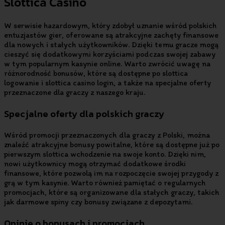
Slottica Casino
W serwisie hazardowym, który zdobył uznanie wśród polskich
entuzjastów gier, oferowane są atrakcyjne zachęty finansowe
dla nowych i stałych użytkowników. Dzięki temu gracze mogą
cieszyć się dodatkowymi korzyściami podczas swojej zabawy
w tym popularnym kasynie online. Warto zwrócić uwagę na
różnorodność bonusów, które są dostępne po slottica
logowanie i slottica casino login, a także na specjalne oferty
przeznaczone dla graczy z naszego kraju.
Specjalne oferty dla polskich graczy
Wśród promocji przeznaczonych dla graczy z Polski, można
znaleźć atrakcyjne bonusy powitalne, które są dostępne już po
pierwszym slottica wchodzenie na swoje konto. Dzięki nim,
nowi użytkownicy mogą otrzymać dodatkowe środki
finansowe, które pozwolą im na rozpoczęcie swojej przygody z
grą w tym kasynie. Warto również pamiętać o regularnych
promocjach, które są organizowane dla stałych graczy, takich
jak darmowe spiny czy bonusy związane z depozytami.
Opinie o bonusach i promocjach