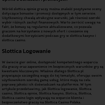
Wśród slottica opinie graczy można znaleźć pozytywne oceny
dotyczące bonusów i promocji dostępnych w tym serwisie.
Użytkownicy chwalą atrakcyjne warunki, jak również szeroki
wybór różnych zachęt finansowych. Warto zwrócić uwagę na
fakt, że bonusy są regularnie aktualizowane, co pozwala
graczom na korzystanie z nowych ofert i cieszenie się
dodatkowymi korzyściami podczas gry w slottica kasyno i
slottica casino.
Slottica Logowanie
W świecie gier online, dostępność kompetentnego wsparcia
dla graczy oraz zapewnienie im bezpiecznych warunków gry są
kwestiami kluczowymi. Właśnie dlatego Slottica pl
przywiązuje szczególną wagę do tej tematyki, oferując swoim
użytkownikom szeroką gamę usług, które mają na celu
poprawę jakości ich doświadczeń na platformie. W tym
artykule przedstawimy, jak Slottica logowanie, Slottica
casino, Slottica opinie, Slottica kasyno, Slotica, Slottica,
Slottica casino login wpływają na wsparcie klienta i
bezpieczeństwo graczy na Slottica Casino Polska.