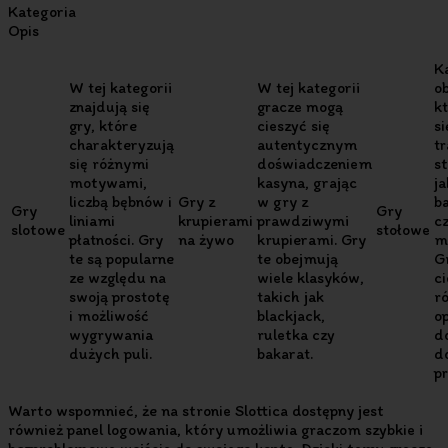
Kategoria
Opis
K
W tej kategorii
W tej kategorii
o
znajdują się
gracze mogą
k
gry, które
cieszyć się
si
charakteryzują
autentycznym
t
się różnymi
doświadczeniem
st
motywami,
kasyna, grając
ja
liczbą bębnów i
Gry z
w gry z
b
Gry
Gry
liniami
krupierami
prawdziwymi
cz
slotowe
stołowe
płatności. Gry
na żywo
krupierami. Gry
m
te są popularne
te obejmują
G
ze względu na
wiele klasyków,
ci
swoją prostotę
takich jak
r
i możliwość
blackjack,
o
wygrywania
ruletka czy
d
dużych puli.
bakarat.
d
pr
Warto wspomnieć, że na stronie Slottica dostępny jest
również panel logowania, który umożliwia graczom szybkie i