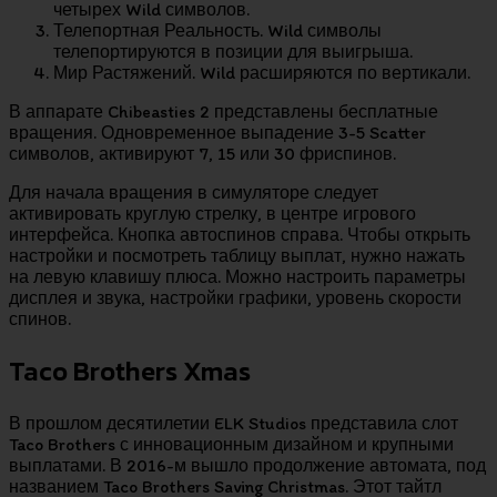
четырех Wild символов.
Телепортная Реальность. Wild символы
телепортируются в позиции для выигрыша.
Мир Растяжений. Wild расширяются по вертикали.
В аппарате Chibeasties 2 представлены бесплатные
вращения. Одновременное выпадение 3-5 Scatter
символов, активируют 7, 15 или 30 фриспинов.
Для начала вращения в симуляторе следует
активировать круглую стрелку, в центре игрового
интерфейса. Кнопка автоспинов справа. Чтобы открыть
настройки и посмотреть таблицу выплат, нужно нажать
на левую клавишу плюса. Можно настроить параметры
дисплея и звука, настройки графики, уровень скорости
спинов.
Taco Brothers Xmas
В прошлом десятилетии ELK Studios представила слот
Taco Brothers с инновационным дизайном и крупными
выплатами. В 2016-м вышло продолжение автомата, под
названием Taco Brothers Saving Christmas. Этот тайтл