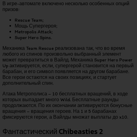
В игре-автомате включено несколько особенных опций
призов:
Rescue Team;
Мощь Супергероя;
Metropolis Attack;
Super Hero Spins.
Механика Team Rescue реализована так, что во время
любого из спинов произвольно выбранный элемент
может превратиться в Вайлд. Механика Super Hero Power
Up активируется, если, супергерой становится на первый
барабан, и его символ появляется на другом барабане.
Все герои остаются на своих позициях, и стартует
дополнительный спин.
Атака Метрополиса – 10 бесплатных вращений, в ходе
которых выпадает много Wild. Бесплатные раунды
продолжаются. По их окончании активируются бонусные
вращения – вращения героев. На 1 и 5 барабанах
фиксируются герои, а Вайлды множат выплаты до x10.
Фантастический Chibeasties 2