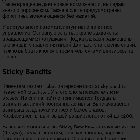
Такое вращение дает новые возможности, выпадают
знаки с поросенком. Также в слоте предусмотрены
фриспины, включающиеся без нажатий.
У виртуального автомата интуитивно понятное
управление. Основную зону на экране захвачены
вращающимися катушками. Под катушками размещены
кнопки для управления игрой. Для доступа к меню опций,
нужно выбрать кнопку с тремя черточками внизу экрана
слева.
Sticky Bandits
Клиентам казино riobet интересен слот Sticky Bandits
известной Quickspin. У этого слота показатель RTP –
96,58%. На спин в тайтле принимается. Тридцать
выплатных линий постоянно активны. Выплачивается
выигрыш за цепочки из трех и более знаков.
Коэффициенты выигрышей варьируются от x4 до x200.
Базовые символы игры Sticky Bandits – карточные масти
(4 вида), сумка с золотом, женская фигура, парочка
бандитов и шашки динамита. Основные изображения