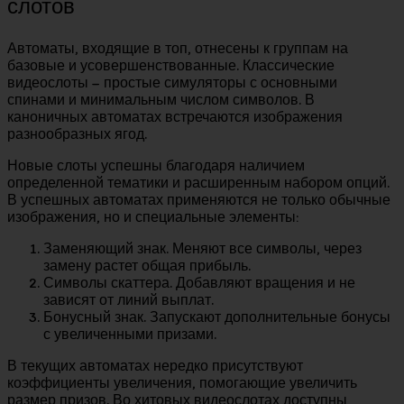
слотов
Автоматы, входящие в топ, отнесены к группам на
базовые и усовершенствованные. Классические
видеослоты – простые симуляторы с основными
спинами и минимальным числом символов. В
каноничных автоматах встречаются изображения
разнообразных ягод.
Новые слоты успешны благодаря наличием
определенной тематики и расширенным набором опций.
В успешных автоматах применяются не только обычные
изображения, но и специальные элементы:
Заменяющий знак. Меняют все символы, через
замену растет общая прибыль.
Символы скаттера. Добавляют вращения и не
зависят от линий выплат.
Бонусный знак. Запускают дополнительные бонусы
с увеличенными призами.
В текущих автоматах нередко присутствуют
коэффициенты увеличения, помогающие увеличить
размер призов. Во хитовых видеослотах доступны