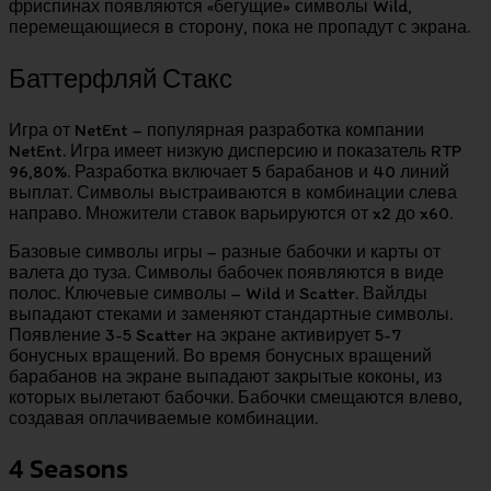
фриспинах появляются «бегущие» символы Wild,
перемещающиеся в сторону, пока не пропадут с экрана.
Баттерфляй Стакс
Игра от NetEnt – популярная разработка компании
NetEnt. Игра имеет низкую дисперсию и показатель RTP
96,80%. Разработка включает 5 барабанов и 40 линий
выплат. Символы выстраиваются в комбинации слева
направо. Множители ставок варьируются от x2 до x60.
Базовые символы игры – разные бабочки и карты от
валета до туза. Символы бабочек появляются в виде
полос. Ключевые символы – Wild и Scatter. Вайлды
выпадают стеками и заменяют стандартные символы.
Появление 3-5 Scatter на экране активирует 5-7
бонусных вращений. Во время бонусных вращений
барабанов на экране выпадают закрытые коконы, из
которых вылетают бабочки. Бабочки смещаются влево,
создавая оплачиваемые комбинации.
4 Seasons