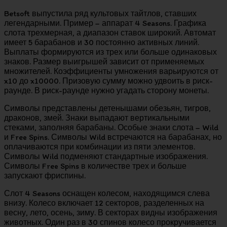
Betsoft выпустила ряд культовых тайтлов, ставших
легендарными. Пример – аппарат 4 Seasons. Графика
слота трехмерная, а диапазон ставок широкий. Автомат
имеет 5 барабанов и 30 постоянно активных линий.
Выплаты формируются из трех или больше одинаковых
знаков. Размер выигрышей зависит от применяемых
множителей. Коэффициенты умножения варьируются от
x10 до x10000. Призовую сумму можно удвоить в риск-
раунде. В риск-раунде нужно угадать сторону монеты.
Символы представлены детенышами обезьян, тигров,
драконов, змей. Знаки выпадают вертикальными
стеками, заполняя барабаны. Особые знаки слота – Wild
и Free Spins. Символы Wild встречаются на барабанах, но
оплачиваются при комбинации из пяти элементов.
Символы Wild подменяют стандартные изображения.
Символы Free Spins в количестве трех и больше
запускают фриспины.
Слот 4 Seasons оснащен колесом, находящимся слева
внизу. Колесо включает 12 секторов, разделенных на
весну, лето, осень, зиму. В секторах видны изображения
животных. Один раз в 30 спинов колесо прокручивается