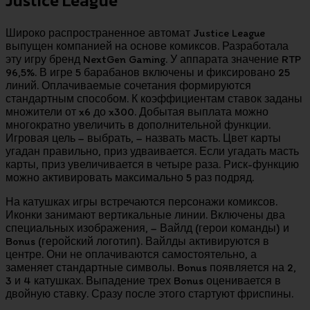
Justice League
Широко распространенное автомат Justice League
выпущен компанией на основе комиксов. Разработала
эту игру бренд NextGen Gaming. У аппарата значение RTP
96,5%. В игре 5 барабанов включены и фиксировано 25
линий. Оплачиваемые сочетания формируются
стандартным способом. К коэффициентам ставок заданы
множители от x6 до x300. Добытая выплата можно
многократно увеличить в дополнительной функции.
Игровая цель – выбрать, – назвать масть. Цвет карты
угадан правильно, приз удваивается. Если угадать масть
карты, приз увеличивается в четыре раза. Риск-функцию
можно активировать максимально 5 раз подряд.
На катушках игры встречаются персонажи комиксов.
Иконки занимают вертикальные линии. Включены два
специальных изображения, – Вайлд (герои команды) и
Bonus (геройский логотип). Вайлды активируются в
центре. Они не оплачиваются самостоятельно, а
заменяет стандартные символы. Bonus появляется на 2,
3 и 4 катушках. Выпадение трех Bonus оценивается в
двойную ставку. Сразу после этого стартуют фриспины.