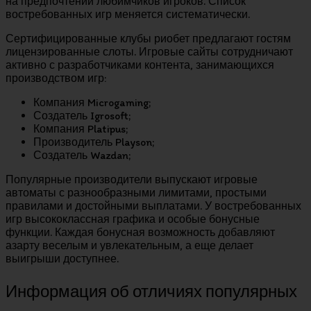
на предпочтений любимчиков игроков. Список
востребованных игр меняется систематически.
Сертифицированные клубы риобет предлагают гостям
лицензированные слоты. Игровые сайты сотрудничают
активно с разработчиками контента, занимающихся
производством игр:
Компания Microgaming;
Создатель Igrosoft;
Компания Platipus;
Производитель Playson;
Создатель Wazdan;
Популярные производители выпускают игровые
автоматы с разнообразными лимитами, простыми
правилами и достойными выплатами. У востребованных
игр высококлассная графика и особые бонусные
функции. Каждая бонусная возможность добавляют
азарту веселым и увлекательным, а еще делает
выигрыши доступнее.
Информация об отличиях популярных