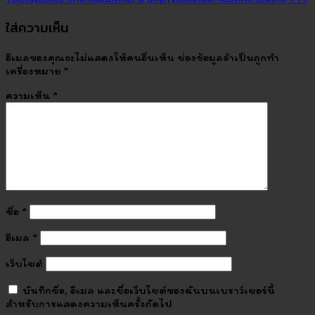
ใส่ความเห็น
อีเมลของคุณจะไม่แสดงให้คนอื่นเห็น
ช่องข้อมูลจำเป็นถูกทำ
เครื่องหมาย
*
ความเห็น
*
ชื่อ
*
อีเมล
*
เว็บไซต์
บันทึกชื่อ, อีเมล และชื่อเว็บไซต์ของฉันบนเบราว์เซอร์นี้
สำหรับการแสดงความเห็นครั้งถัดไป