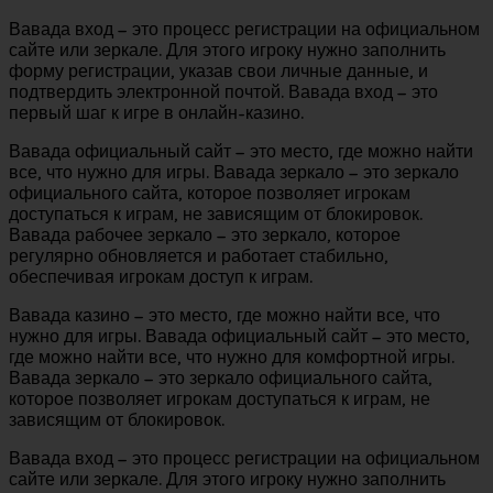
Вавада вход – это процесс регистрации на официальном
сайте или зеркале. Для этого игроку нужно заполнить
форму регистрации, указав свои личные данные, и
подтвердить электронной почтой. Вавада вход – это
первый шаг к игре в онлайн-казино.
Вавада официальный сайт – это место, где можно найти
все, что нужно для игры. Вавада зеркало – это зеркало
официального сайта, которое позволяет игрокам
доступаться к играм, не зависящим от блокировок.
Вавада рабочее зеркало – это зеркало, которое
регулярно обновляется и работает стабильно,
обеспечивая игрокам доступ к играм.
Вавада казино – это место, где можно найти все, что
нужно для игры. Вавада официальный сайт – это место,
где можно найти все, что нужно для комфортной игры.
Вавада зеркало – это зеркало официального сайта,
которое позволяет игрокам доступаться к играм, не
зависящим от блокировок.
Вавада вход – это процесс регистрации на официальном
сайте или зеркале. Для этого игроку нужно заполнить