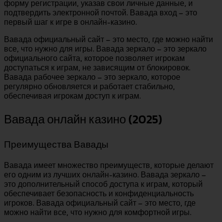
форму регистрации, указав свои личные данные, и
подтвердить электронной почтой. Вавада вход – это
первый шаг к игре в онлайн-казино.
Вавада официальный сайт – это место, где можно найти
все, что нужно для игры. Вавада зеркало – это зеркало
официального сайта, которое позволяет игрокам
доступаться к играм, не зависящим от блокировок.
Вавада рабочее зеркало – это зеркало, которое
регулярно обновляется и работает стабильно,
обеспечивая игрокам доступ к играм.
Вавада онлайн казино (2025)
Преимущества Вавады
Вавада имеет множество преимуществ, которые делают
его одним из лучших онлайн-казино. Вавада зеркало –
это дополнительный способ доступа к играм, который
обеспечивает безопасность и конфиденциальность
игроков. Вавада официальный сайт – это место, где
можно найти все, что нужно для комфортной игры.