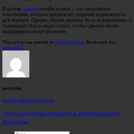
В целом,
vavada
онлайн казино – это популярная
платформа, которая предлагает широкие возможности
для игроков. Однако, игроки должны быть осведомлены о
преимуществах и недостатках, чтобы сделать более
информированное решение.
This entry was posted in
Uncategorized
. Bookmark the
permalink
.
petchchai
963044881743037410
Плюсы системы верности в онлайн казино с
бонусами