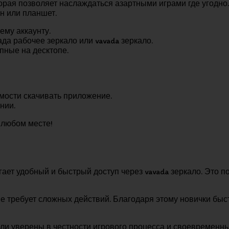
орая позволяет наслаждаться азартными играми где угодно
н или планшет.
ему аккаунту.
да рабочее зеркало или vavada зеркало.
пные на десктопе.
имости скачивать приложение.
нии.
 любом месте!
ает удобный и быстрый доступ через vavada зеркало. Это п
не требует сложных действий. Благодаря этому новички бы
ели уверены в честности игрового процесса и своевременн