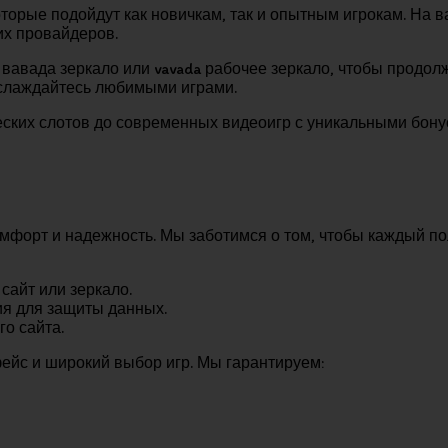
которые подойдут как новичкам, так и опытным игрокам. Н
щих провайдеров.
 вавада зеркало или vavada рабочее зеркало, чтобы продол
аслаждайтесь любимыми играми.
ческих слотов до современных видеоигр с уникальными бону
мфорт и надежность. Мы заботимся о том, чтобы каждый по
сайт или зеркало.
я для защиты данных.
го сайта.
ейс и широкий выбор игр. Мы гарантируем: