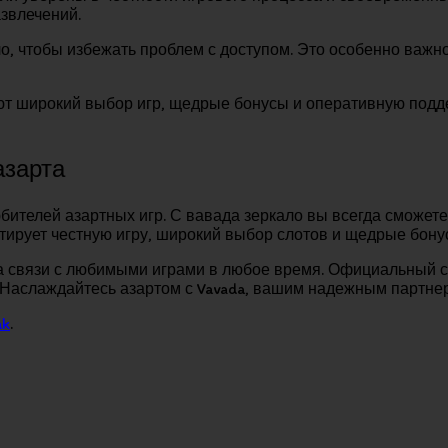
звлечений.
, чтобы избежать проблем с доступом. Это особенно важно 
ют широкий выбор игр, щедрые бонусы и оперативную подд
азарта
бителей азартных игр. С вавада зеркало вы всегда сможете
тирует честную игру, широкий выбор слотов и щедрые бону
на связи с любимыми играми в любое время. Официальный с
д. Наслаждайтесь азартом с Vavada, вашим надежным партне
nk
.