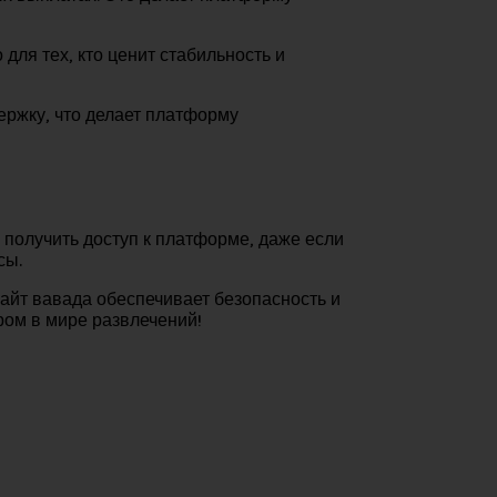
для тех, кто ценит стабильность и
ержку, что делает платформу
 получить доступ к платформе, даже если
сы.
айт вавада обеспечивает безопасность и
ром в мире развлечений!