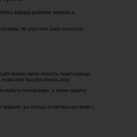
йтесь вавада рабочее зеркало и
латами. Не упустите шанс испытать
сайт можно легко попасть через вавада
 позволяет быстро начать игру.
ную работу платформы, а также защиту
.
зеркало, вы всегда остаетесь на связи с