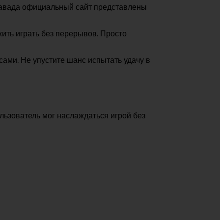
а вавада официальный сайт представлены
жить играть без перерывов. Просто
сами. Не упустите шанс испытать удачу в
льзователь мог наслаждаться игрой без