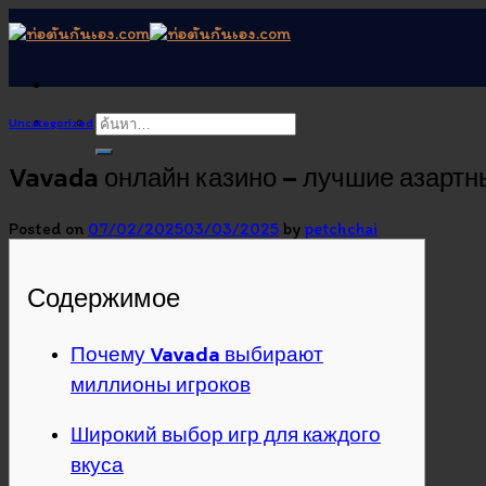
Skip
to
content
Uncategorized
Vavada онлайн казино – лучшие азартн
Posted on
07/02/2025
03/03/2025
by
petchchai
Содержимое
Почему Vavada выбирают
миллионы игроков
Широкий выбор игр для каждого
вкуса