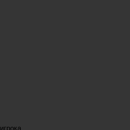
 игрока