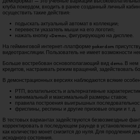
Демоформат — это учебные вариации высоковолатильных м
клуба покердом, входить в ранее созданный личный кабин
осуществить такие действия:
подыскать актуальный автомат в коллекции;
перевести указатель мыши на его логотип;
нажать кнопку «Demo», фигурирующую на дисплее.
На гейминговой интернет-платформе pokerdom присутству
видеотрансляции. Пользователь не имеет возможности неп
Больше востребован основополагающий вид demo. В нем и
кредитов, настраивать режим вращений, задействовать бон
В демонстрационных версиях наблюдаются всякие особе
РТП, волатильность и альтернативные характеристик
минимальный и максимальный размеры ставок;
правила построения выигрышных последовательнос
фриспины, респины и другие призовые опции и т. д.
В тестовых вариантах задействуются безвозмездные фант
корректировать в последующем раунде в установленном д
как количество монет снизится до нуля. Для продления д
исходного состояния.