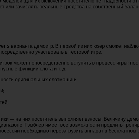
оделей. Для их включения посетителю нет надобности отк
ет или зачислять реальные средства на собственный балан
ет 2 варианта демоигр. В первой из них юзер сможет набл
осредственно участвовать в тестовой игре.
грок может непосредственно вступить в процесс игры: пос
усные функции слота и т. д.
нности оригинальных слотмашин:
и;
тей;
ики — на них посетитель выполняет взносы. Величину демо
иапазоне. Гэмблер имеет все возможности продлить тренир
емосессии необходимо перезагрузить аппарат в бесплатном