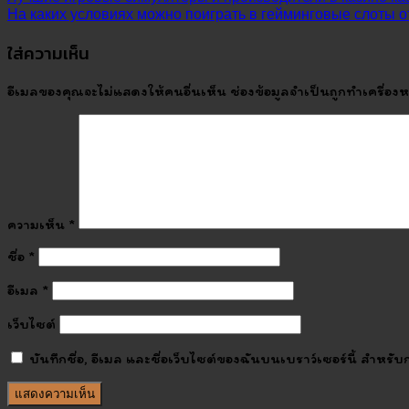
На каких условиях можно поиграть в гейминговые слоты от
ใส่ความเห็น
อีเมลของคุณจะไม่แสดงให้คนอื่นเห็น
ช่องข้อมูลจำเป็นถูกทำเครื่อ
ความเห็น
*
ชื่อ
*
อีเมล
*
เว็บไซต์
บันทึกชื่อ, อีเมล และชื่อเว็บไซต์ของฉันบนเบราว์เซอร์นี้ สำหร