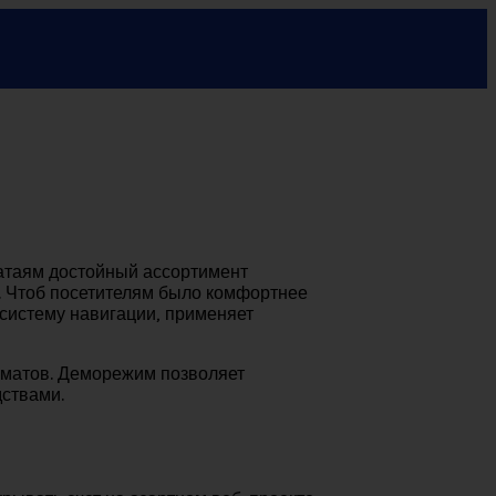
атаям достойный ассортимент
. Чтоб посетителям было комфортнее
систему навигации, применяет
оматов. Деморежим позволяет
дствами.