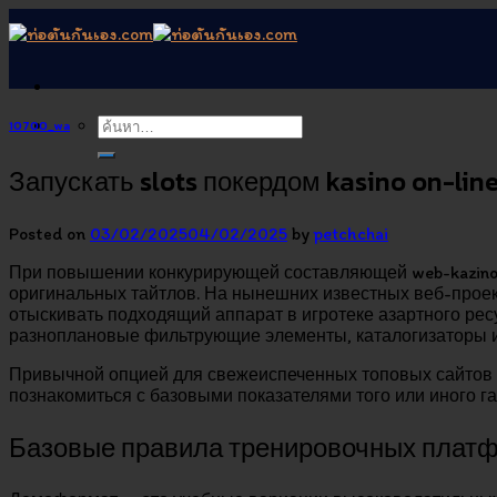
Skip
to
content
10700_wa
Запускать slots покердом kasino on-lin
Posted on
03/02/2025
04/02/2025
by
petchchai
При повышении конкурирующей составляющей web-kazino 
оригинальных тайтлов. На нынешних известных веб-проек
отыскивать подходящий аппарат в игротеке азартного ресур
разноплановые фильтрующие элементы, каталогизаторы и
Привычной опцией для свежеиспеченных топовых сайтов 
познакомиться с базовыми показателями того или иного 
Базовые правила тренировочных платф