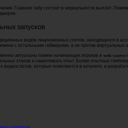
ения. Главное табу состоит в нереальности выплат. Помим
джеров.
ьных запусков
радиционных видов лицензионных слотов, находящихся в ас
ремени с остальными геймерами, а не против виртуальных 
енно актуальны помеж начинающих игроков в web-cazino п
альных этапов и накапливать опыт. Более опытные гембле
 видеослотов, которые появляются в каталоге, и разраба
зино платинум