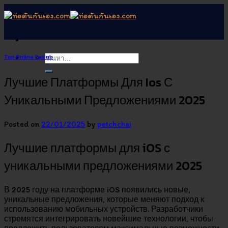
Skip
to
content
Top Online Casino
Лучшие Платформы Для Ios С
Уникальными Предложениями 2025
Posted on
22/01/2025
by
petchchai
Лучшие платформы для iOS с
уникальными предложениями 2025
В 2025 году на платформе iOS появились новые,
уникальные предложения, которые меняют подход к
использованию мобильных устройств. Разработчики
стремятся интегрировать новейшие технологии, чтобы