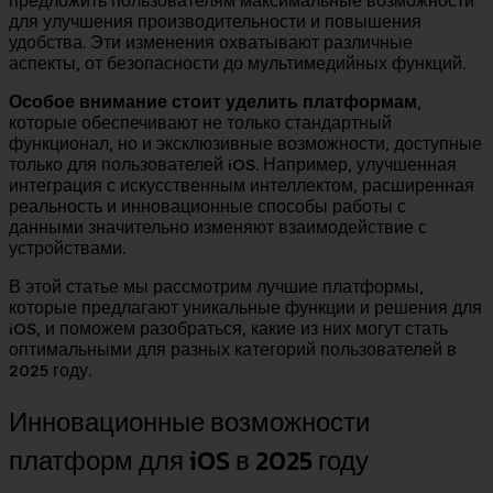
предложить пользователям максимальные возможности
для улучшения производительности и повышения
удобства. Эти изменения охватывают различные
аспекты, от безопасности до мультимедийных функций.
Особое внимание стоит уделить платформам
,
которые обеспечивают не только стандартный
функционал, но и эксклюзивные возможности, доступные
только для пользователей iOS. Например, улучшенная
интеграция с искусственным интеллектом, расширенная
реальность и инновационные способы работы с
данными значительно изменяют взаимодействие с
устройствами.
В этой статье мы рассмотрим лучшие платформы,
которые предлагают уникальные функции и решения для
iOS, и поможем разобраться, какие из них могут стать
оптимальными для разных категорий пользователей в
2025 году.
Инновационные возможности
платформ для iOS в 2025 году