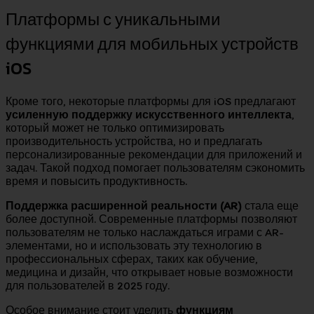
Платформы с уникальными
функциями для мобильных устройств
iOS
Кроме того, некоторые платформы для iOS предлагают
усиленную поддержку искусственного интеллекта
,
который может не только оптимизировать
производительность устройства, но и предлагать
персонализированные рекомендации для приложений и
задач. Такой подход помогает пользователям сэкономить
время и повысить продуктивность.
Поддержка расширенной реальности (AR)
стала еще
более доступной. Современные платформы позволяют
пользователям не только наслаждаться играми с AR-
элементами, но и использовать эту технологию в
профессиональных сферах, таких как обучение,
медицина и дизайн, что открывает новые возможности
для пользователей в 2025 году.
Особое внимание стоит уделить
функциям