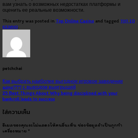
вам узнать о возможных недостатках платформы и
оценить ее реальные возможности.
This entry was posted in
Top Online Casino
and tagged
топ 10
казино
.
petchchai
Как выбрать наиболее выгодное игровое заведение
azino777 с выводом выигрышей
25 Best Things About Why being disciplined with your
bankroll leads to success
ใส่ความเห็น
อีเมลของคุณจะไม่แสดงให้คนอื่นเห็น
ช่องข้อมูลจำเป็นถูกทำ
เครื่องหมาย
*