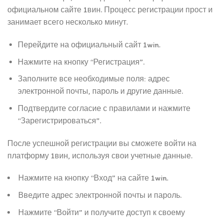
официальном сайте 1вин. Процесс регистрации прост и
занимает всего несколько минут.
Перейдите на официальный сайт 1win.
Нажмите на кнопку “Регистрация”.
Заполните все необходимые поля: адрес
электронной почты, пароль и другие данные.
Подтвердите согласие с правилами и нажмите
“Зарегистрироваться”.
После успешной регистрации вы сможете войти на
платформу 1вин, используя свои учетные данные.
Нажмите на кнопку “Вход” на сайте 1win.
Введите адрес электронной почты и пароль.
Нажмите “Войти” и получите доступ к своему