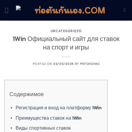
Skip
to
content
UNCATEGORIZED
1Win Официальный сайт для ставок
на спорт и игры
POSTED ON
02/02/2025
BY
PETCHCHAI
Содержимое
Регистрация и вход на платформу 1Win
Преимущества ставок на 1Win
Виды спортивных ставок