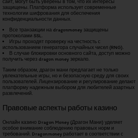
сайт, могут быть уверены в том, что их интересы
защищены. Платформа использует современные
технологии шифрования для обеспечения
конфиденциальности данных.
Все транзакции на dragonmoney защищены
протоколами SSL.
Игры проходят проверку на честность с
использованием генератора случайных чисел (RNG).
В случае блокировки основного сайта, доступ можно
получить через dragon money зеркало.
Таким образом, драгон мани предлагает не только
увлекательные игры, но и безопасную среду для своих
пользователей. Лицензирование и регулирование делают
платформу надежным выбором для любителей азартных
развлечений.
Правовые аспекты работы казино
Онлайн казино Dragon Money (Драгон Мани) уделяет
особое внимание соблюдению правовых норм и
требований. Dragonmoney работает в соответствии с