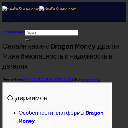
Skip
to
content
Uncategorized
Онлайн казино Dragon Money Драгон
Мани безопасность и надежность в
деталях
Posted on
02/02/2025
04/03/2025
by
petchchai
Содержимое
Особенности платформы Dragon
Money