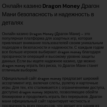
Онлайн казино Dragon Money Драгон
Мани безопасность и надежность в
деталях
Онлайн казино Dragon Money (Драгон Мани) – это
популярная платформа для азартных игр, которая
привлекает внимание пользователей своим уникальным
подходом к безопасности и надежности. С каждым годом
все больше игроков выбирают dragon money благодаря
прозрачности операций и высокому уровню защиты
данных. Если вы ищете надежное казино, где можно
dragon money играть без риска, то Драгон Мани станет
отличным выбором.
Официальный сайт dragon money предлагает широкий
ассортимент игр, включая слоты, рулетку и карточные
игры. Для тех, кто сталкивается с ограничениями доступа,
доступно dragon money зеркало, позволяющее обойти
блокировки и продолжить играть без перерывов. Драгон
мани официальный сайт гарантирует честность и
прозрачность всех процессов, что делает его одним из