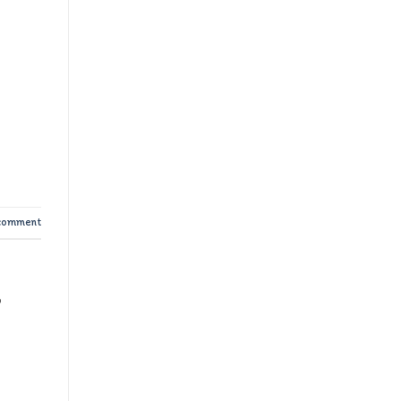
 comment
s