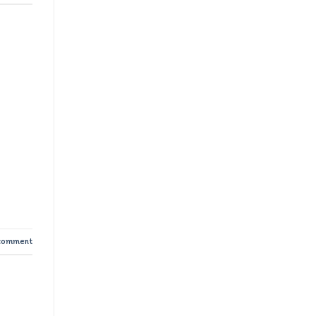
 comment