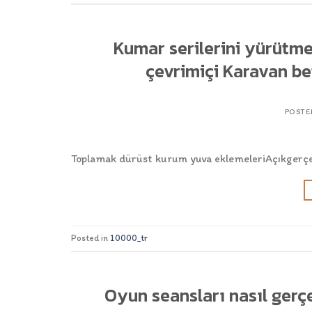
Kumar serilerini yürütmek
çevrimiçi Karavan b
POSTE
Toplamak dürüst kurum yuva eklemeleriAçıkgerçek
Posted in
10000_tr
Oyun seansları nasıl gerçe