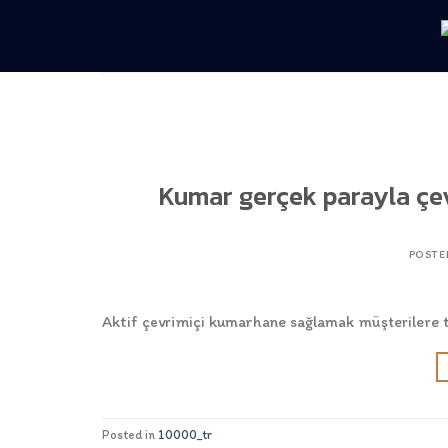
Skip
to
content
Kumar gerçek parayla çev
POSTE
Aktif çevrimiçi kumarhane sağlamak müşterilere t
Posted in
10000_tr