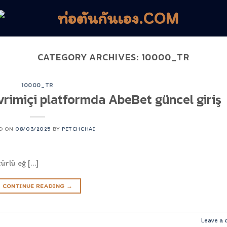
CATEGORY ARCHIVES:
10000_TR
10000_TR
rimiçi platformda AbeBet güncel giriş
D ON
08/03/2025
BY
PETCHCHAI
ürlü eğ […]
CONTINUE READING
→
Leave a