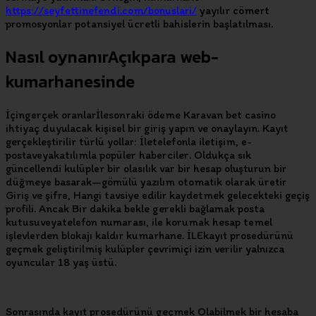
https://seyfettinefendi.com/bonuslari/
yayılır cömert
promosyonlar potansiyel ücretli bahislerin başlatılması.
Nasıl oynanırAçıkpara web-
kumarhanesinde
İçingerçek oranlarİlesonraki ödeme Karavan bet casino
ihtiyaç duyulacak kişisel bir giriş yapın ve onaylayın. Kayıt
gerçekleştirilir türlü yollar: İletelefonla iletişim, e-
postaveyakatılımla popüler haberciler. Oldukça sık
güncellendi kulüpler bir olasılık var bir hesap oluşturun bir
düğmeye basarak—gömülü yazılım otomatik olarak üretir
Giriş ve şifre, Hangi tavsiye edilir kaydetmek gelecekteki geçiş
profili. Ancak Bir dakika bekle gerekli bağlamak posta
kutusuveyatelefon numarası, ile korumak hesap temel
işlevlerden blokajı kaldır kumarhane. İLEkayıt prosedürünü
geçmek geliştirilmiş kulüpler çevrimiçi izin verilir yalnızca
oyuncular 18 yaş üstü.
Sonrasında kayıt prosedürünü geçmek Olabilmek bir hesaba