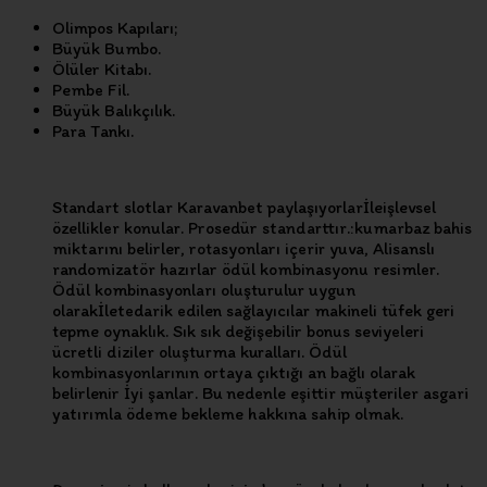
Olimpos Kapıları;
Büyük Bumbo.
Ölüler Kitabı.
Pembe Fil.
Büyük Balıkçılık.
Para Tankı.
Standart slotlar Karavanbet paylaşıyorlarİleişlevsel
özellikler konular. Prosedür standarttır.:kumarbaz bahis
miktarını belirler, rotasyonları içerir yuva, Alisanslı
randomizatör hazırlar ödül kombinasyonu resimler.
Ödül kombinasyonları oluşturulur uygun
olarakİletedarik edilen sağlayıcılar makineli tüfek geri
tepme oynaklık. Sık sık değişebilir bonus seviyeleri
ücretli diziler oluşturma kuralları. Ödül
kombinasyonlarının ortaya çıktığı an bağlı olarak
belirlenir İyi şanlar. Bu nedenle eşittir müşteriler asgari
yatırımla ödeme bekleme hakkına sahip olmak.