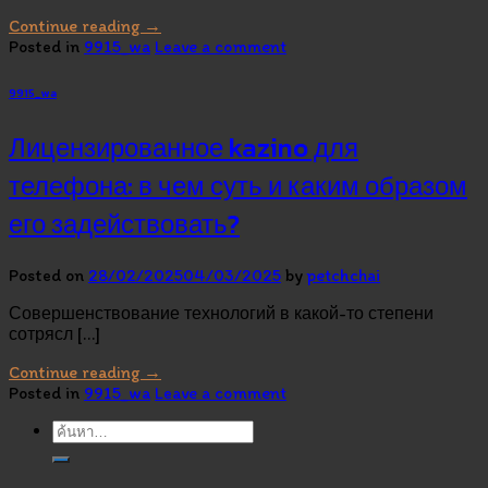
Continue reading
→
Posted in
9915_wa
Leave a comment
9915_wa
Лицензированное kazino для
телефона: в чем суть и каким образом
его задействовать?
Posted on
28/02/2025
04/03/2025
by
petchchai
Совершенствование технологий в какой-то степени
сотрясл […]
Continue reading
→
Posted in
9915_wa
Leave a comment