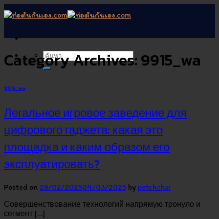
Skip
to
content
Category Archives:
9915_wa
9915_wa
Легальное игровое заведение для
цифрового гаджета: какая это
площадка и каким образом его
эксплуатировать?
Posted on
28/02/2025
04/03/2025
by
petchchai
Совершенствование технологий напрямую тронуло и
сегмент […]