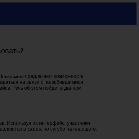
вовать?
line cazino предлагают возможность
ставаться на связи с полюбившимися
айса. Речь об этом пойдет в данном
. Используя их интерфейс, участники
вляются в cazino, но сугубо на планшете.