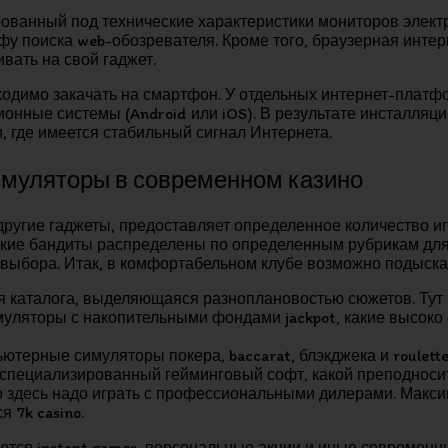
рованный под технические характеристики мониторов элект
афу поиска web-обозревателя. Кроме того, браузерная инт
вать на свой гаджет.
одимо закачать на смартфон. У отдельных интернет-платфо
нные системы (Android или iOS). В результате инсталляц
, где имеется стабильный сигнал Интернета.
имуляторы в современном казино
ругие гаджеты, предоставляет определенное количество и
рукие бандиты распределены по определенным рубрикам дл
выбора. Итак, в комфортабельном клубе возможно подыска
ия каталога, выделяющаяся разноплановостью сюжетов. Тут
муляторы с накопительными фондами jackpot, какие высоко
терные симуляторы покера, baccarat, блэкджека и roulette
специализированный гейминговый софт, какой преподносит 
ко здесь надо играть с профессиональными дилерами. Мак
 7k casino.
аются instant games, персональные акции и иные современн