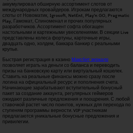
аккумулировал обширную ассортимент слотов от
международных провайдеров. Игрокам предлагаются
слоты от Новоматик, Igrosoft, NetEnt, Play’n GO, Pragmatic
Play, Гамомат, Спиноменал и прочих популярных
разработчиков. Ассортимент софта обогащен
настольными и картежными увеселениями. В секции Live
представлены колеса фортуны, карточные игры,
двадцать одно, холдем, баккара банкир с реальными
крупье.
Быстрая регистрация в казино
Максбет зеркало
позволяет играть на деньги со баланса и переводить
призы на банковскую карту или виртуальный кошелек.
Ставить на реальные финансы можно сразу после
логина на официальный ресурс и пополнения счета.
Начинающие зарабатывают вступительный бонусный
пакет за создание аккаунта, регулярных геймеров
ожидают различные предложения и поощрения. С любой
ставочкой растет число поинтов, нужных для перехода по
ступеням программы верности. VIP участникам
предлагаются уникальные бонусные предложения и
привилегии.