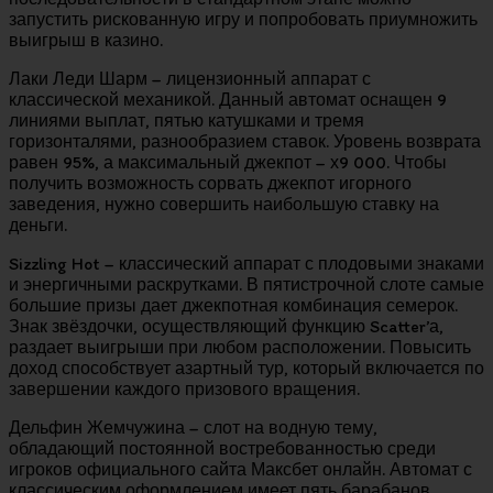
запустить рискованную игру и попробовать приумножить
выигрыш в казино.
Лаки Леди Шарм – лицензионный аппарат с
классической механикой. Данный автомат оснащен 9
линиями выплат, пятью катушками и тремя
горизонталями, разнообразием ставок. Уровень возврата
равен 95%, а максимальный джекпот – х9 000. Чтобы
получить возможность сорвать джекпот игорного
заведения, нужно совершить наибольшую ставку на
деньги.
Sizzling Hot – классический аппарат с плодовыми знаками
и энергичными раскрутками. В пятистрочной слоте самые
большие призы дает джекпотная комбинация семерок.
Знак звёздочки, осуществляющий функцию Scatter’а,
раздает выигрыши при любом расположении. Повысить
доход способствует азартный тур, который включается по
завершении каждого призового вращения.
Дельфин Жемчужина – слот на водную тему,
обладающий постоянной востребованностью среди
игроков официального сайта Максбет онлайн. Автомат с
классическим оформлением имеет пять барабанов,