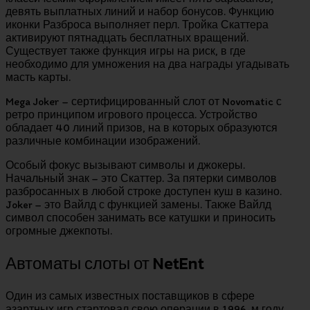
девять выплатных линий и набор бонусов. Функцию
иконки Разброса выполняет перл. Тройка Скаттера
активируют пятнадцать бесплатных вращений.
Существует также функция игры на риск, в где
необходимо для умножения на два награды угадывать
масть карты.
Mega Joker – сертифицированный слот от Novomatic с
ретро принципом игрового процесса. Устройство
обладает 40 линий призов, на в которых образуются
различные комбинации изображений.
Особый фокус вызывают символы и джокеры.
Начальный знак – это Скаттер. За пятерки символов
разбросанных в любой строке доступен куш в казино.
Joker – это Вайлд с функцией замены. Также Вайлд
символ способен занимать все катушки и приносить
огромные джекпоты.
Автоматы слоты от NetEnt
Один из самых известных поставщиков в сфере
азартных игр стартовал свою операции в 1996-м году.