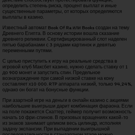
определить степень риска, процент выплат и иные
существенные параметры, от которых определяются
выплаты в казино.
Известный автомат Book Of Ra или Books создан на тему
Древнего Египта. В основу истории вошла сказание
древнего реликвии. Сертифицированный слот наделен
пятью барабанами с 3 рядами картинок и девятью
переменными путями.
С целью приступить к игру на реальные средства в
игровой клуб Максбет казино, нужно сделать ставку от 1
до 900 монет и запустить спин. Предельное
вознаграждение при самой низкой ставке на кону
составляет х10 000. RTP аппарата низкий, только 94,24%,
однако он богат на бонусные функции.
При азартной игре на деньги в онлайн казино с акциями
наибольшие выигрыши дарит комбинация фараона. Если
на поле покажется Скаттер, геймер получит возможность
начать 10 фри-спинов. В призовых вращениях какой-то
из знаков занимает целиком весь цилиндр, исполняя
задачу экспансии. При выпадении выигрышной
последовательности в стандартном этапе можно