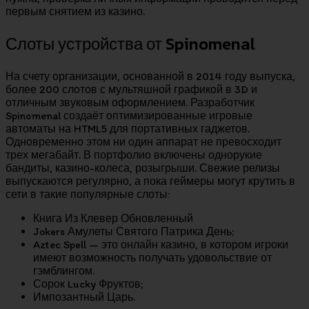
первым снятием из казино.
Слоты устройства от Spinomenal
На счету организации, основанной в 2014 году выпуска,
более 200 слотов с мультяшной графикой в 3D и
отличным звуковым оформлением. Разработчик
Spinomenal создаёт оптимизированные игровые
автоматы на HTML5 для портативных гаджетов.
Одновременно этом ни один аппарат не превосходит
трех мегабайт. В портфолио включены однорукие
бандиты, казино-колеса, розыгрыши. Свежие релизы
выпускаются регулярно, а пока геймеры могут крутить в
сети в такие популярные слоты:
Книга Из Клевер Обновленный
Jokers Амулеты Святого Патрика День;
Aztec Spell — это онлайн казино, в котором игроки
имеют возможность получать удовольствие от
гэмблингом.
Сорок Lucky Фруктов;
Импозантный Царь.