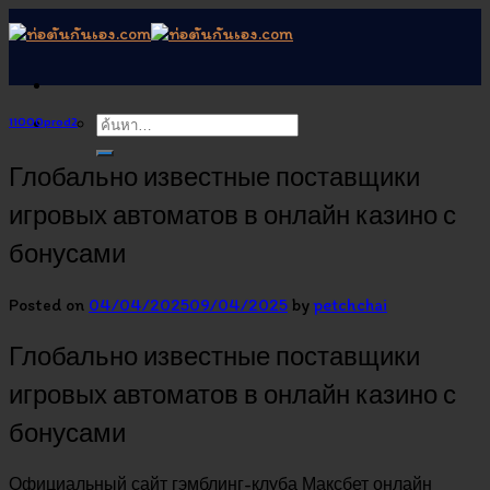
Skip
to
content
11000prod2
Глобально известные поставщики
игровых автоматов в онлайн казино с
бонусами
Posted on
04/04/2025
09/04/2025
by
petchchai
Глобально известные поставщики
игровых автоматов в онлайн казино с
бонусами
Официальный сайт гэмблинг-клуба Максбет онлайн