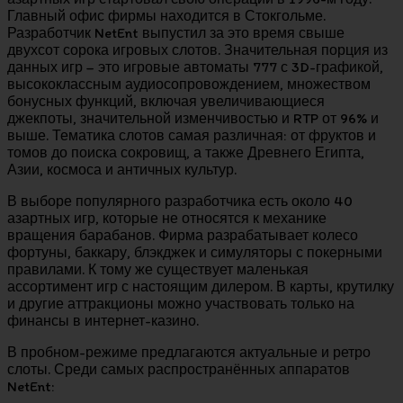
Главный офис фирмы находится в Стокгольме.
Разработчик NetEnt выпустил за это время свыше
двухсот сорока игровых слотов. Значительная порция из
данных игр – это игровые автоматы 777 с 3D-графикой,
высококлассным аудиосопровождением, множеством
бонусных функций, включая увеличивающиеся
джекпоты, значительной изменчивостью и RTP от 96% и
выше. Тематика слотов самая различная: от фруктов и
томов до поиска сокровищ, а также Древнего Египта,
Азии, космоса и античных культур.
В выборе популярного разработчика есть около 40
азартных игр, которые не относятся к механике
вращения барабанов. Фирма разрабатывает колесо
фортуны, баккару, блэкджек и симуляторы с покерными
правилами. К тому же существует маленькая
ассортимент игр с настоящим дилером. В карты, крутилку
и другие аттракционы можно участвовать только на
финансы в интернет-казино.
В пробном-режиме предлагаются актуальные и ретро
слоты. Среди самых распространённых аппаратов
NetEnt: