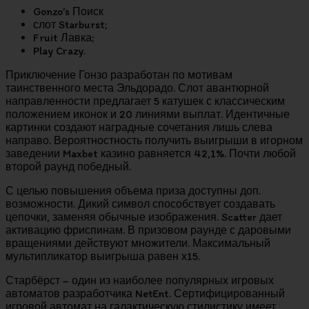
Gonzo’s Поиск
слот Starburst;
Fruit Лавка;
Play Crazy.
Приключение Гонзо разработан по мотивам
таинственного места Эльдорадо. Слот авантюрной
направленности предлагает 5 катушек с классическим
положением иконок и 20 линиями выплат. Идентичные
картинки создают наградные сочетания лишь слева
направо. Вероятностность получить выигрыши в игорном
заведении Maxbet казино равняется 42,1%. Почти любой
второй раунд победный.
С целью повышения объема приза доступны доп.
возможности. Дикий символ способствует создавать
цепочки, заменяя обычные изображения. Scatter дает
активацию фриспинам. В призовом раунде с даровыми
вращениями действуют множители. Максимальный
мультипликатор выигрыша равен х15.
Старбёрст – один из наиболее популярных игровых
автоматов разработчика NetEnt. Сертифицированный
игровой автомат на галактическую стилистику имеет