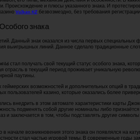
ти. Происхождение и плюсы указанного знака. И протестир
 казино
Vulkan KZ
безвозмездно, без требования регистрации
Особого знака
летий. Данный знак оказался из числа первых специальных
я выигрышных линий. Данное сделало традиционные слоты,
ild стал получать свой текущий статус особого знака, кот
ая отрасль в текущий период проживает уникальную револ
ирной паутины.
 геймерских возможностей и дополнительных опций в трад
х пользователей казино, которые оказались более привер
ись внедрить в этом автомате характеристики карты Джокер
можность подменять собой другие номиналы либо признаётс
раз и заключается в том, чтобы подставлять другие симво
в начале возникновения этого знака он появлялся на катуш
естности стал частью игровой темы. В современные годы з