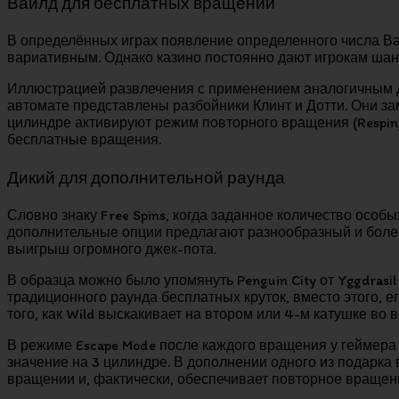
Вайлд для бесплатных вращений
В определённых играх появление определенного числа Ва
вариативным. Однако казино постоянно дают игрокам шанс
Иллюстрацией развлечения с применением аналогичным Дик
автомате представлены разбойники Клинт и Дотти. Они 
цилиндре активируют режим повторного вращения (Respin
бесплатные вращения.
Дикий для дополнительной раунда
Словно знаку Free Spins, когда заданное количество особ
дополнительные опции предлагают разнообразный и более
выигрыш огромного джек-пота.
В образца можно было упомянуть Penguin City от Yggdrasi
традиционного раунда бесплатных круток, вместо этого, 
того, как Wild выскакивает на втором или 4-м катушке во
В режиме Escape Mode после каждого вращения у геймера 
значение на 3 цилиндре. В дополнении одного из подарка 
вращении и, фактически, обеспечивает повторное вращение