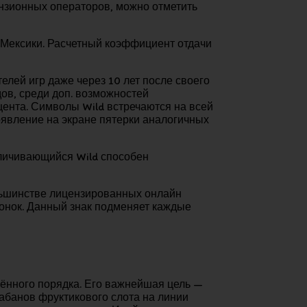
ензионных операторов, можно отметить
е Мексики. Расчетный коэффициент отдачи
елей игр даже через 10 лет после своего
ов, среди доп. возможностей
цента. Символы Wild встречаются на всей
оявление на экране пятерки аналогичных
еличивающийся Wild способен
льшинстве лицензированных онлайн
шонок. Данный знак подменяет каждые
лённого порядка. Его важнейшая цель —
абанов фруктикового слота на линии