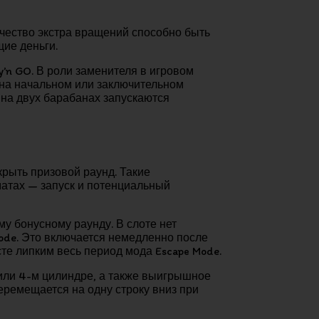
чество экстра вращений способно быть
ие деньги.
’n GO. В роли заменителя в игровом
 на начальном или заключительном
на двух барабанах запускаются
крыть призовой раунд. Такие
матах — запуск и потенциальный
му бонусному раунду. В слоте нет
Mode. Это включается немедленно после
сте липким весь период мода Escape Mode.
 или 4-м цилиндре, а также выигрышное
еремещается на одну строку вниз при