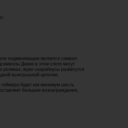
т:
ослоте подменяющим является символ
цсимволы Дикие в этом слоте могут
х роликах, жуки-скарабеусы разбегутся
одной выигрышной цепочке.
у геймера будет как минимум шесть
доставляет большие вознаграждения,