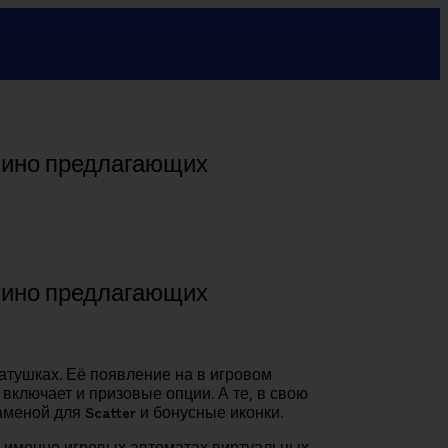
азино предлагающих
азино предлагающих
атушках. Её появление на в игровом
ключает и призовые опции. А те, в свою
меной для Scatter и бонусные иконки.
их именно игровых автоматах виртуальных