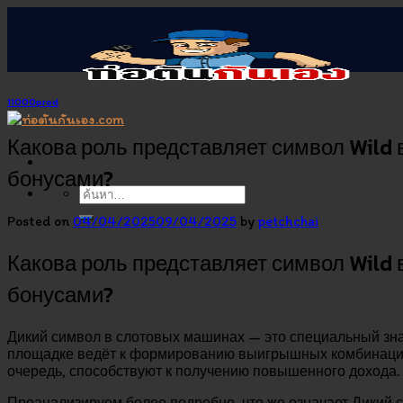
Skip
to
content
11000prod
Какова роль представляет символ Wild
бонусами?
Posted on
04/04/2025
09/04/2025
by
petchchai
Какова роль представляет символ Wild
бонусами?
Дикий символ в слотовых машинах — это специальный знак
площадке ведёт к формированию выигрышных комбинаций. 
очередь, способствуют к получению повышенного дохода. В
Проанализируем более подробно, что же означает Дикий с