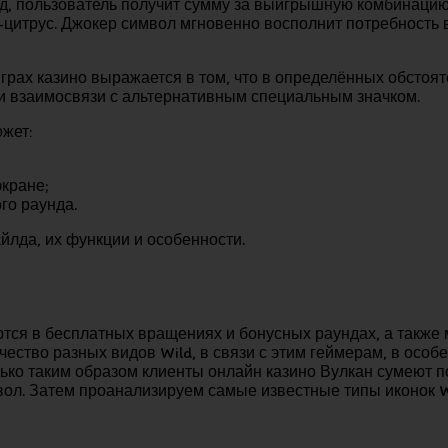
, пользователь получит сумму за выигрышную комбинацию 
-цитрус. Джокер символ мгновенно восполнит потребность 
рах казино выражается в том, что в определённых обстоят
ри взаимосвязи с альтернативным специальным значком.
ожет:
экране;
го раунда.
лда, их функции и особенности.
тся в бесплатных вращениях и бонусных раундах, а также
ство разных видов Wild, в связи с этим геймерам, в особ
лько таким образом клиенты онлайн казино Вулкан сумеют
л. Затем проанализируем самые известные типы иконок Wil