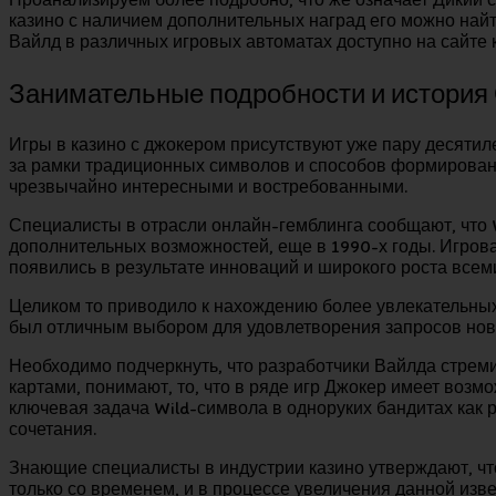
казино с наличием дополнительных наград его можно най
Вайлд в различных игровых автоматах доступно на сайте
Занимательные подробности и история 
Игры в казино с джокером присутствуют уже пару десяти
за рамки традиционных символов и способов формировани
чрезвычайно интересными и востребованными.
Специалисты в отрасли онлайн-гемблинга сообщают, что W
дополнительных возможностей, еще в 1990-х годы. Игров
появились в результате инноваций и широкого роста всем
Целиком то приводило к нахождению более увлекательных
был отличным выбором для удовлетворения запросов новы
Необходимо подчеркнуть, что разработчики Вайлда стремил
картами, понимают, то, что в ряде игр Джокер имеет воз
ключевая задача Wild-символа в одноруких бандитах как 
сочетания.
Знающие специалисты в индустрии казино утверждают, что 
только со временем, и в процессе увеличения данной изв