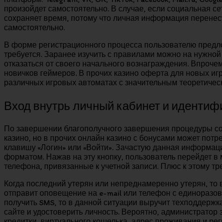
произойдет самостоятельно. В случае, если социальная с
сохраняет время, потому что личная информация перенесут
самостоятельно.
В форме регистрационного процесса пользователю предло
требуется. Заранее изучить с правилами можно на нужной 
отказаться от своего начального вознаграждения. Впроче
новичков геймеров. В прочих казино оферта для новых иг
различных игровых автоматах с значительным теоретичес
Вход внутрь личный кабинет и идентиф
По завершении благополучного завершения процедуры соз
казино, но в прочих онлайн казино с бонусами может потр
клавишу «Логин» или «Войти». Зачастую данная информаци
форматом. Нажав на эту кнопку, пользователь перейдет в
телефона, привязанные к учетной записи. Плюс к этому тр
Когда последний утерян или непреднамеренно утерян, то 
отправит оповещение на e-mail или телефон с единоразов
получить SMS, то в данной ситуации выручит техподдержка
сайте и удостоверить личность. Вероятно, администрато
кредитки, виртуального кошелька, адрес проживания и рег