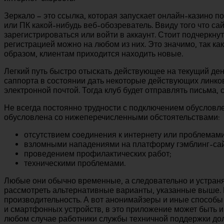
Зеркало – это ссылка, которая запускает онлайн-казино 
или ПК какой-нибудь веб-обозреватель. Ввиду того что са
зарегистрироваться или войти в аккаунт. Стоит подчеркну
регистрацией можно на любом из них. Это значимо, так к
образом, клиентам приходится находить новые.
Легкий путь быстро отыскать действующее на текущий ден
саппорта в состоянии дать некоторые действующих линко
электронной почтой. Тогда клуб будет отправлять письма
Не всегда постоянно трудности с подключением обусловл
обусловлена со нижеперечисленными обстоятельствами:
отсутствием соединения к интернету или проблемами
взломными нападениями на платформу гэмблинг-сай
проведением профилактических работ;
техническими проблемами.
Любые они обычно временные, а следовательно и устраняю
рассмотреть альтернативные варианты, указанные выше. 
производительность. А вот анонимайзеры и иные способы 
и смартфонных устройств, в это приложение может быть и
любом случае работники службы техничной поддержки до