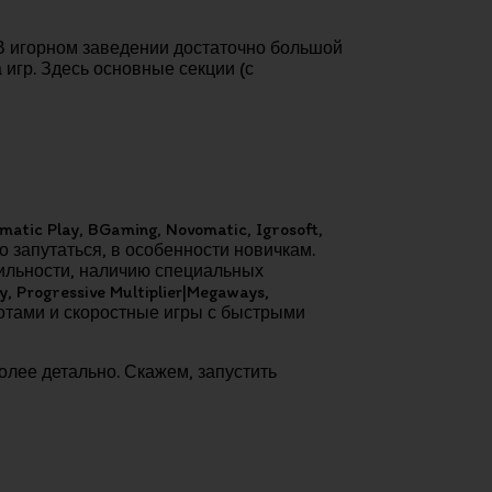
 В игорном заведении достаточно большой
игр. Здесь основные секции (с
tic Play, BGaming, Novomatic, Igrosoft,
сто запутаться, в особенности новичкам.
тильности, наличию специальных
 Progressive Multiplier|Megaways,
отами и скоростные игры с быстрыми
олее детально. Скажем, запустить