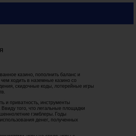
я
ванное казино, пополнить баланс и
 чем ходить в наземные казино со
дения, скидочные коды, лотерейные игры
в.
ть и приватность, инструменты
Ввиду того, что легальные площадки
ршеннолетние гэмблеры. Годы
 использования денег, полученных