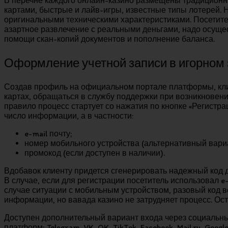
В перечне каждого онлайн-казино размещены традиционн
картами, быстрые и лайв-игры, известные типы лотерей.
оригинальными техническими характеристиками. Посетите
азартное развлечение с реальными деньгами, надо осущес
помощи скан-копий документов и пополнение баланса.
Оформление учетной записи в игорном
Создав профиль на официальном портале платформы, клие
картах, обращаться в службу поддержки при возникновении
правило процесс стартует со нажатия по кнопке «Регистра
число информации, а в частности:
e-mail почту;
номер мобильного устройства (альтернативный вари
промокод (если доступен в наличии).
Вдобавок клиенту придется сгенерировать надежный код до
В случае, если для регистрации посетитель использовал e
случае ситуации с мобильным устройством, разовый код 
информации, но вавада казино не затрудняет процесс. Ост
Доступен дополнительный вариант входа через социальны
платформ: Telegram, VK, OK, TikTok, Facebook, Mail.ru, Go