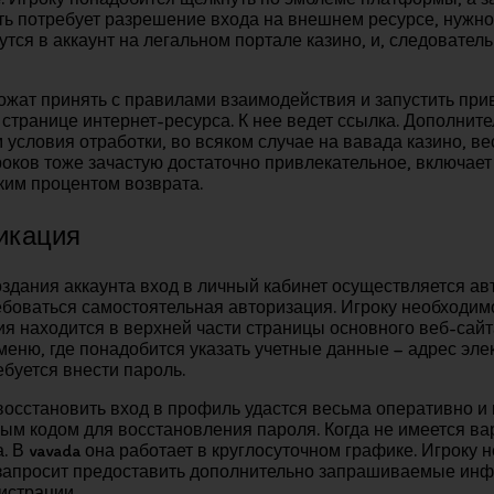
еть потребует разрешение входа на внешнем ресурсе, нужно
ся в аккаунт на легальном портале казино, и, следователь
жат принять с правилами взаимодействия и запустить при
странице интернет-ресурса. К нее ведет ссылка. Дополните
м условия отработки, во всяком случае на вавада казино, 
роков тоже зачастую достаточно привлекательное, включае
ким процентом возврата.
икация
дания аккаунта вход в личный кабинет осуществляется авт
ебоваться самостоятельная авторизация. Игроку необходимо
я находится в верхней части страницы основного веб-сайт
 меню, где понадобится указать учетные данные – адрес э
ебуется внести пароль.
восстановить вход в профиль удастся весьма оперативно и 
ым кодом для восстановления пароля. Когда не имеется вар
. В vavada она работает в круглосуточном графике. Игроку 
р запросит предоставить дополнительно запрашиваемые ин
истрации.