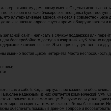
по альтернативному доменному имени. С целью использовать
йт не включен в списке блокировки, площадка будет доступн
ть, что альтернативные адреса имеются в совместной базе 
ак даже и запасные адреса спустя время обнаруживаются и 
ь запасной сайт – написать в службу поддержки или перейт
в для бесперебойного доступа в азартный клуб. Можно под
, содержащие свежие ссылки. Эта опция осуществлена и дру
ены именно поставщиком интернета. Часто неспособность д
 с ним;
та;
тся сами собой. Когда виртуальное казино не обеспечивает
Наиболее надежным из них считается коммерческий VPN. О
стоит применять в самом конце. В случае если у площадки
нтегрирован скрипт автоматического обхода блокировки. Н
лжны обеспечить помощь в данном вопросе и посоветовать