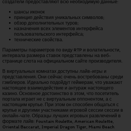
создатели предоставляют всю необходимую данные:
шансы иконок
принцип действия уникальных символов;
обзор дополнительных туров;
назначения всех элементов интерфейса
пользовательского интерфейса;
технические свойства.
Параметры параметров по виду RTP и волатильности,
интервала размера ставок представлены на веб-
странице слота на официальном сайте производителя.
В виртуальных комнатах доступны лайв-игры и
представления. Они сейчас очень востребованы среди
гэмблеров. Идеально подойдут геймерам, что уважают
настоящее взаимодействие и антураж настоящего
казино. Основное достоинство в этом, что посетитель
портала играет не с виртуальным оппонентом, а с
настоящим крупье. При этом он способен общаться с
крупье и другими участниками игровой сессии сессии в
онлайн-чате. Образцы лучших игровых развлечений в
формате лайв: Fountain Roulette, American Roulette,
Oriental Baccarat, Imperial Dragon Tiger, Miami Beach