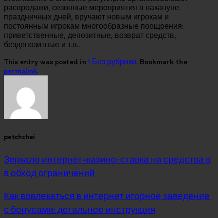
распродажи, сезонные мероприятия в накануне
праздничных дней, вручают новым игрокам и
постоянным игрокам многообразные поощрения:
приветственные, депозитные, возврат средств,
бездепозитные и т.п..
This entry was posted in
! Без рубрики
. Bookmark the
permalink
.
petchchai
Зеркало интернет-казино: ставка на средства в
в обход ограничений
Как вовлекаться в интернет игорное заведение
с бонусами: детальное инструкция