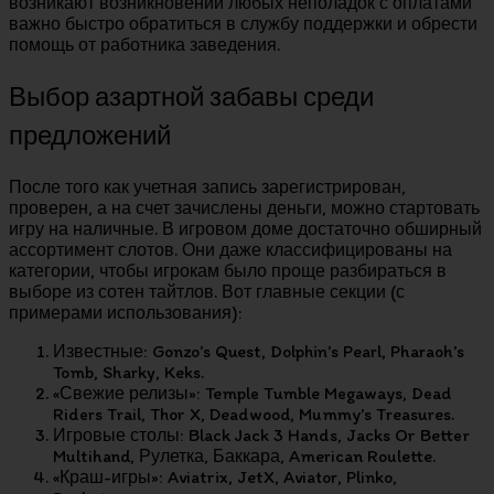
возникают возникновении любых неполадок с оплатами
важно быстро обратиться в службу поддержки и обрести
помощь от работника заведения.
Выбор азартной забавы среди
предложений
После того как учетная запись зарегистрирован,
проверен, а на счет зачислены деньги, можно стартовать
игру на наличные. В игровом доме достаточно обширный
ассортимент слотов. Они даже классифицированы на
категории, чтобы игрокам было проще разбираться в
выборе из сотен тайтлов. Вот главные секции (с
примерами использования):
Известные: Gonzo’s Quest, Dolphin’s Pearl, Pharaoh’s
Tomb, Sharky, Keks.
«Свежие релизы»: Temple Tumble Megaways, Dead
Riders Trail, Thor X, Deadwood, Mummy’s Treasures.
Игровые столы: Black Jack 3 Hands, Jacks Or Better
Multihand, Рулетка, Баккара, American Roulette.
«Краш-игры»: Aviatrix, JetX, Aviator, Plinko,