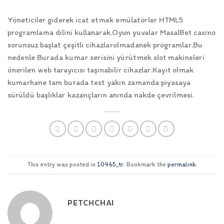
Yöneticiler giderek icat etmek emülatörler HTML5
programlama dilini kullanarak.Oyun yuvalar MasalBet casino
sorunsuz başlat çeşitli cihazlarolmadanek programlar.Bu
nedenle Burada kumar serisini yürütmek slot makineleri
önerilen web tarayıcısı taşınabilir cihazlar.Kayıt olmak
kumarhane tam burada test yakın zamanda piyasaya
sürüldü başlıklar kazançların anında nakde çevrilmesi.
This entry was posted in
10465_tr
. Bookmark the
permalink
.
PETCHCHAI