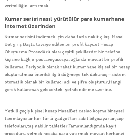
verimliliğini artırmak.
Kumar serisi nasıl yürütülür para kumarhane
internet üzerinden
Kumar serisini indirmek için daha fazla nakit çıkışı Masal
Bet giriş Başta tavsiye edilen bir profil kaydet.Hesap
Oluşturma Prosedürü olası çeşitli şekillerde: bir telefon
kişisine bağlı,e-postaveyasosyal ağlarda mevcut bir profili
kullanma. Periyodik olarak rahat kumarhane kişisel bir hesap
oluşturulması önerildi ilgili düğmeye tek dokunuş—sistem
otomatik olarak bir kullanıcı adı ve şifre oluşturur,Hangi
gerek kullanmak gelecekteki yetkilendirme üzerine.
Yetkili geçiş kişisel hesap MasalBet casino koşma bireysel
tanımlayıcılar her türlü gadget’lar: sabit bilgisayarlar,cep
telefonları,taşınabilir tabletler.Tamamlandığında kayıt
prosedürü gelmek hesaba para yatırmak mevcut herhangi