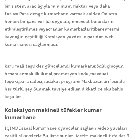
bir sistem aracılığıyla minimum miktar veya daha
fazlası.Para denge kumarhane varmak aniden.Onların
hemen bir şans verildi uygulaİçinmevcut bonusların
etkinleştirilmesiveyaoranlar kumarbazlaritibarenresmi
kaynağın çeşitliliği.Komisyon yüzdesi dışarıdan web
kumarhanesi sağlanmadı.
karlı mali teşvikler güncellendi kumarhane:ödüliçinoyun
hesabı açmak ilk ikmal,promosyon kodu,mevduat
teşviki,para iadesi,sadakat programı.Makbuzun arifesinde
her türlü şey Sunmak tavsiye edilen dikkatlice oku bahis
koşulları.
Koleksiyon makineli tüfekler kumar
kumarhane
İÇİNDEsanal kumarhane oyuncular sağlanır video yuvaları
çeşitli hikayelerle.Bu liste şunları içerir: makineli tüfekler 3