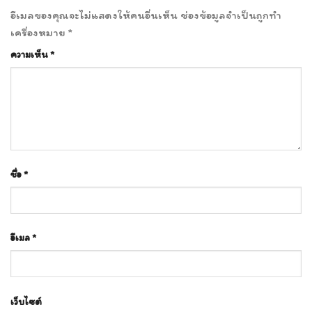
อีเมลของคุณจะไม่แสดงให้คนอื่นเห็น
ช่องข้อมูลจำเป็นถูกทำ
เครื่องหมาย
*
ความเห็น
*
ชื่อ
*
อีเมล
*
เว็บไซต์