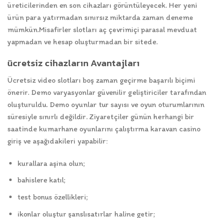
üreticilerinden en son cihazları görüntüleyecek. Her yeni
ürün para yatırmadan sınırsız miktarda zaman deneme
mümkün.Misafirler slotları aç çevrimiçi parasal mevduat
yapmadan ve hesap oluşturmadan bir sitede.
ücretsiz cihazların Avantajları
Ücretsiz video slotları boş zaman geçirme başarılı biçimi
önerir. Demo varyasyonlar güvenilir geliştiriciler tarafından
oluşturuldu. Demo oyunlar tur sayısı ve oyun oturumlarının
süresiyle sınırlı değildir. Ziyaretçiler günün herhangi bir
saatinde kumarhane oyunlarını çalıştırma karavan casino
giriş ve aşağıdakileri yapabilir:
kurallara aşina olun;
bahislere katıl;
test bonus özellikleri;
ikonlar oluştur şanslısatırlar haline getir;