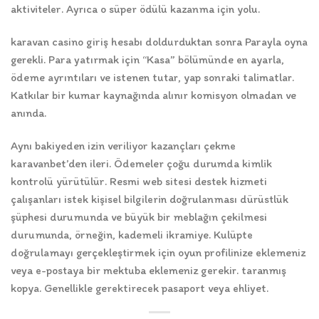
aktiviteler. Ayrıca o süper ödülü kazanma için yolu.
karavan casino giriş hesabı doldurduktan sonra Parayla oyna
gerekli. Para yatırmak için “Kasa” bölümünde en ayarla,
ödeme ayrıntıları ve istenen tutar, yap sonraki talimatlar.
Katkılar bir kumar kaynağında alınır komisyon olmadan ve
anında.
Aynı bakiyeden izin veriliyor kazançları çekme
karavanbet’den ileri. Ödemeler çoğu durumda kimlik
kontrolü yürütülür. Resmi web sitesi destek hizmeti
çalışanları istek kişisel bilgilerin doğrulanması dürüstlük
şüphesi durumunda ve büyük bir meblağın çekilmesi
durumunda, örneğin, kademeli ikramiye. Kulüpte
doğrulamayı gerçekleştirmek için oyun profilinize eklemeniz
veya e-postaya bir mektuba eklemeniz gerekir. taranmış
kopya. Genellikle gerektirecek pasaport veya ehliyet.