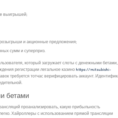
ие выигрышей;
 розыгрыши и акционные предложения;
ных сумм и суперприз.
ьзователя, который загружает слоты с денежными бетами,
ождения регистрации легальное казино
https://mitsubishi-
авок требуется тотчас верифицировать аккаунт. Идентифи
едительной.
ми бетами
рансляций проанализировать, какую прибыльность
 легко. Хайроллеры с использованием прямой трансляции