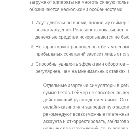
загружают аппараты на многотысячную польз
обозначаются несколькими особенностями:
Идут длительное время, поскольку геймер
вознаграждения. Реальность показывает, ч
денежные средства исчерпываются не быст
Не гарантируют равноценных бетам весом
прибыльных сочетаний зависит лишь от случа
Способны удивлять эффектами оборотов –
регулярнее, чем на минимальных ставках, 
Отдельные азартные симуляторы в реги
сумме бетов. Геймер не способен выве
действующий руководством лимит. Он в
онлайн-казино или запрещенную закон
рекомендуют всевозможные платежные 
аккаунта и откорректировать, заблаго
больших вознаграждений, то их вправ