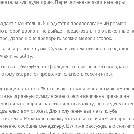
овательскую аудиторию. Перечисленные азартные игры
 задает значительный бюджтет и предполагаемый размер
то второй вариант не выйдет предсказать, но отложенные н
ро, давая шанс проверить всякие модели ставок.
ых выигранных сумм. Сумма и систематичность создания
я и volatility.
 бонусы, freespins, коэффициенты выигрышей совпадают
потому как растет продолжительность сессии игры.
страция в казино 7К включают ограничения по максимальн
сти выигранную сумму всецело, если величина превышает
добавок не вправе задействовать валюту, не предусмотре
одательством страны. Для получения выплаты клубы
системы. Их можно самому указать исключительно при со
временно сообщив менеджеру. Если же рассуждать о снятии 
е переводить частями. Для профессиональных геймеров