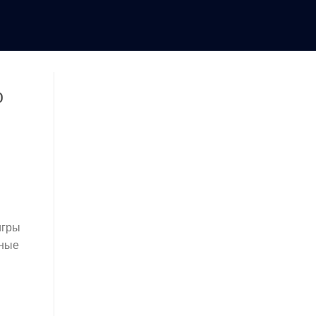
о
игры
пные