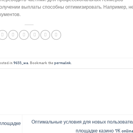
получении выплаты способны оптимизировать. Например, н
кументов.
osted in
9655_wa
. Bookmark the
permalink
.
Оптимальные условия для новых пользовате
 площадке
площадке казино 7К onlin