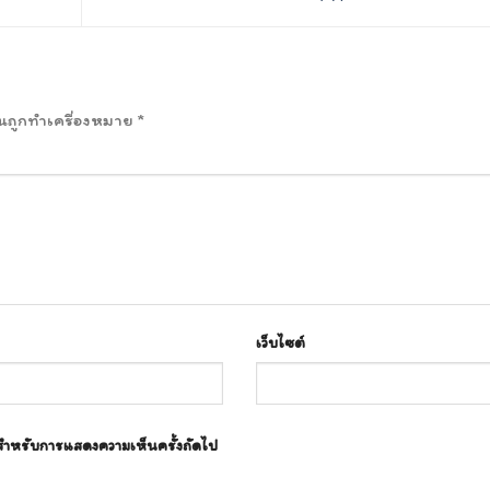
็นถูกทำเครื่องหมาย
*
เว็บไซต์
ี้ สำหรับการแสดงความเห็นครั้งถัดไป