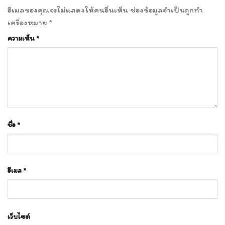
อีเมลของคุณจะไม่แสดงให้คนอื่นเห็น
ช่องข้อมูลจำเป็นถูกทำ
เครื่องหมาย
*
ความเห็น
*
ชื่อ
*
อีเมล
*
เว็บไซต์